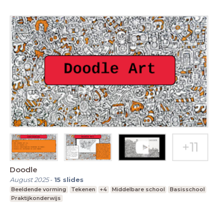
Doodle
August 2025
-
15
slides
Beeldende vorming
Tekenen
+4
Middelbare school
Basisschool
Praktijkonderwijs