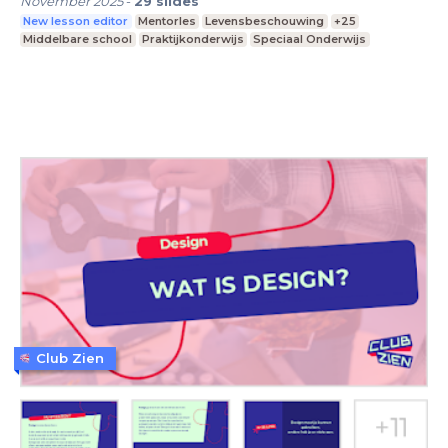
November 2025
-
29
slides
New lesson editor
Mentorles
Levensbeschouwing
+25
Middelbare school
Praktijkonderwijs
Speciaal Onderwijs
Club Zien