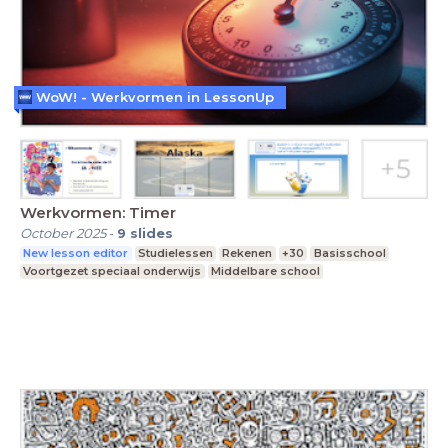
WoW! - Werkvormen in LessonUp
Werkvormen: Timer
October 2025
-
9
slides
New lesson editor
Studielessen
Rekenen
+30
Basisschool
Voortgezet speciaal onderwijs
Middelbare school