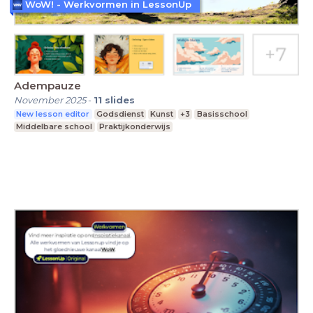
WoW! - Werkvormen in LessonUp
Adempauze
November 2025
-
11
slides
New lesson editor
Godsdienst
Kunst
+3
Basisschool
Middelbare school
Praktijkonderwijs