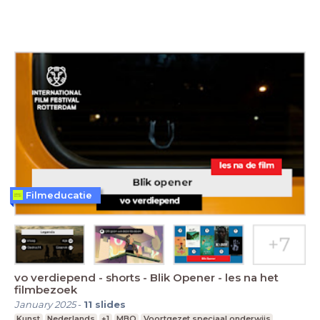
Filmeducatie
vo verdiepend - shorts - Blik Opener - les na het
filmbezoek
January 2025
-
11
slides
Kunst
Nederlands
+1
MBO
Voortgezet speciaal onderwijs