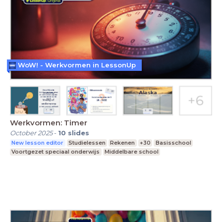
WoW! - Werkvormen in LessonUp
Werkvormen: Timer
October 2025
-
10
slides
New lesson editor
Studielessen
Rekenen
+30
Basisschool
Voortgezet speciaal onderwijs
Middelbare school