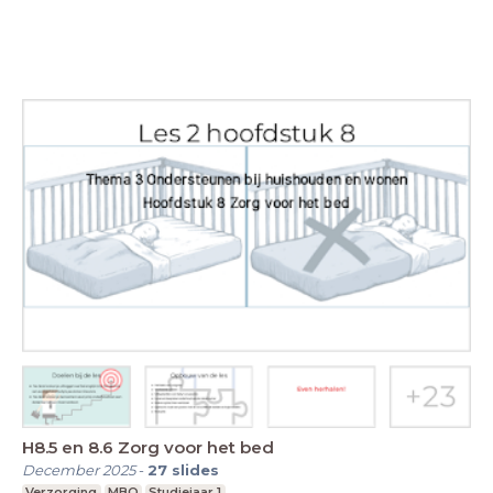
H8.5 en 8.6 Zorg voor het bed
December 2025
-
27
slides
Verzorging
MBO
Studiejaar 1