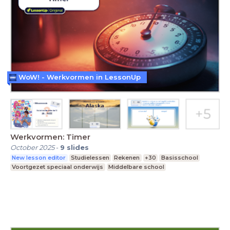
WoW! - Werkvormen in LessonUp
Werkvormen: Timer
October 2025
-
9
slides
New lesson editor
Studielessen
Rekenen
+30
Basisschool
Voortgezet speciaal onderwijs
Middelbare school