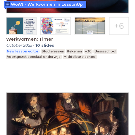
WoW! - Werkvormen in LessonUp
Werkvormen: Timer
October 2025
-
10
slides
New lesson editor
Studielessen
Rekenen
+30
Basisschool
Voortgezet speciaal onderwijs
Middelbare school