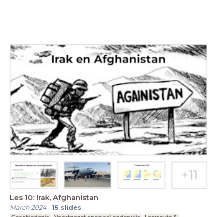
Les 10: Irak, Afghanistan
March 2024
-
15
slides