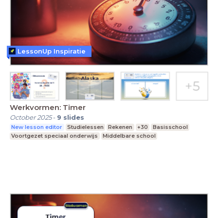
LessonUp Inspiratie
Werkvormen: Timer
October 2025
-
9
slides
New lesson editor
Studielessen
Rekenen
+30
Basisschool
Voortgezet speciaal onderwijs
Middelbare school