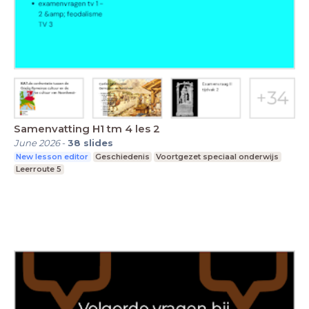
Samenvatting H1 tm 4 les 2
June 2026
-
38
slides
New lesson editor
Geschiedenis
Voortgezet speciaal onderwijs
Leerroute 5