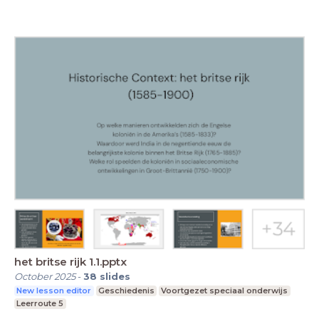
het britse rijk 1.1.pptx
October 2025
-
38
slides
New lesson editor
Geschiedenis
Voortgezet speciaal onderwijs
Leerroute 5