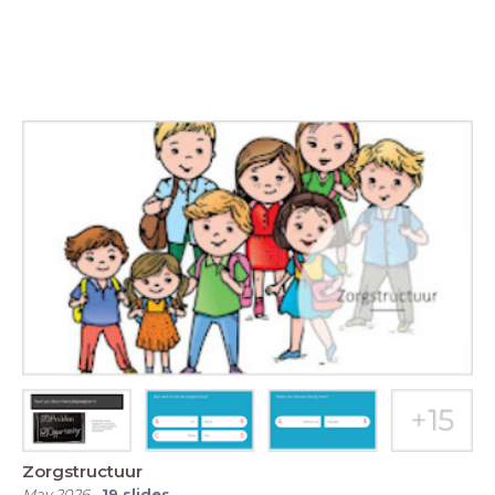
Zorgstructuur
May 2026
-
19
slides