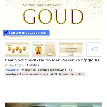
Starten met LessonUp
Gaan voor Goud! - De Gouden Weken - VO/(V)MBO
17 days ago
-
11
slides
newEditor
Mentorles
Levensbeschouwing
+2
Voortgezet speciaal onderwijs
MBO
Middelbare school