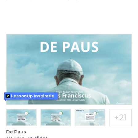
LessonUp Inspiratie
De Paus
May 2025
-
25
slides