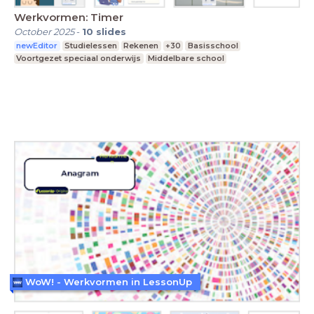
Werkvormen: Timer
October 2025
-
10
slides
newEditor
Studielessen
Rekenen
+30
Basisschool
Voortgezet speciaal onderwijs
Middelbare school
WoW! - Werkvormen in LessonUp