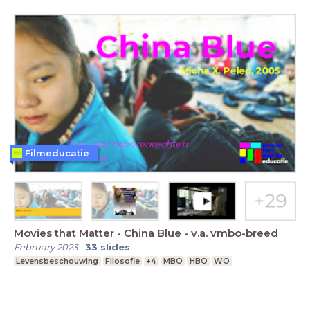
Filmeducatie
Movies that Matter - China Blue - v.a. vmbo-breed
February 2023
-
33
slides
Levensbeschouwing
Filosofie
+4
MBO
HBO
WO