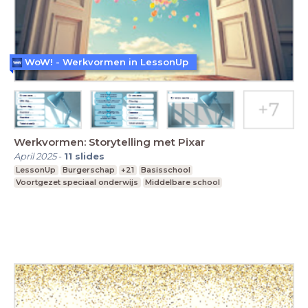
WoW! - Werkvormen in LessonUp
Werkvormen: Storytelling met Pixar
April 2025
-
11
slides
LessonUp
Burgerschap
+21
Basisschool
Voortgezet speciaal onderwijs
Middelbare school