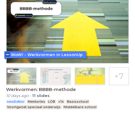
WoW! - Werkvormen in LessonUp
Werkvormen: BBBB-methode
10 days ago
-
11
slides
newEditor
Mentorles
LOB
+14
Basisschool
Voortgezet speciaal onderwijs
Middelbare school