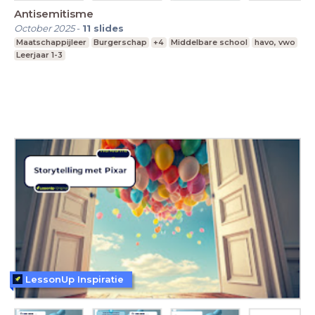
Antisemitisme
October 2025
-
11
slides
Maatschappijleer
Burgerschap
+4
Middelbare school
havo, vwo
Leerjaar 1-3
LessonUp Inspiratie