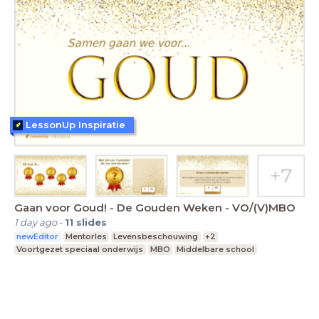
LessonUp Inspiratie
Gaan voor Goud! - De Gouden Weken - VO/(V)MBO
1 day ago
-
11
slides
newEditor
Mentorles
Levensbeschouwing
+2
Voortgezet speciaal onderwijs
MBO
Middelbare school