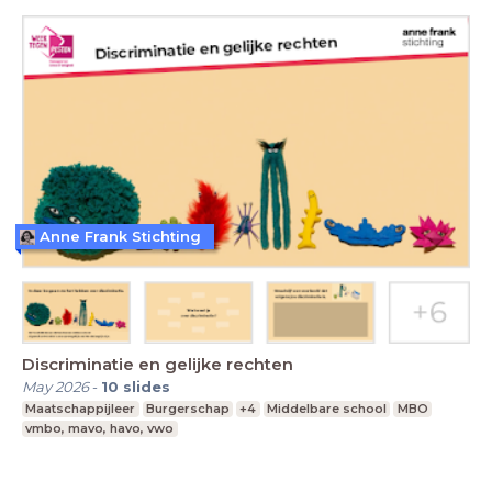
Anne Frank Stichting
Discriminatie en gelijke rechten
May 2026
-
10
slides
Maatschappijleer
Burgerschap
+4
Middelbare school
MBO
vmbo, mavo, havo, vwo