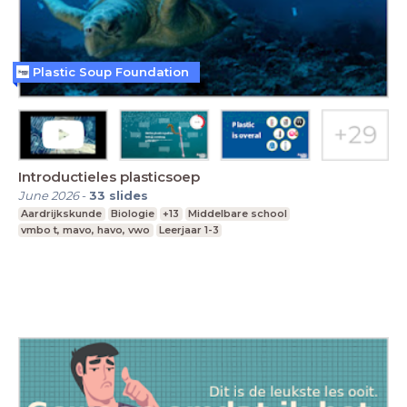
Plastic Soup Foundation
Introductieles plasticsoep
June 2026
-
33
slides
Aardrijkskunde
Biologie
+13
Middelbare school
vmbo t, mavo, havo, vwo
Leerjaar 1-3