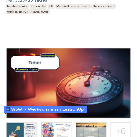
Nederlands
Filosofie
+6
Middelbare school
Basisschool
vmbo, mavo, havo, vwo
WoW! - Werkvormen in LessonUp