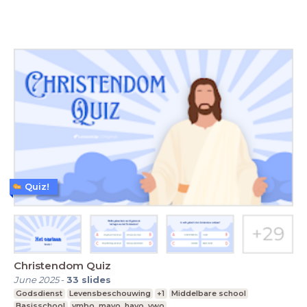
Quiz!
Christendom Quiz
June 2025
-
33
slides
Godsdienst
Levensbeschouwing
+1
Middelbare school
Basisschool
vmbo, mavo, havo, vwo