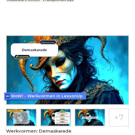
WoW! - Werkvormen in LessonUp
Werkvormen: Demaskarade