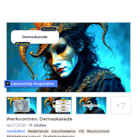
LessonUp Inspiratie
Werkvormen: Demaskarade
April 2026
-
11
slides
newEditor
Nederlands
Geschiedenis
+15
Basisschool
Middelbare school
Praktijkonderwijs