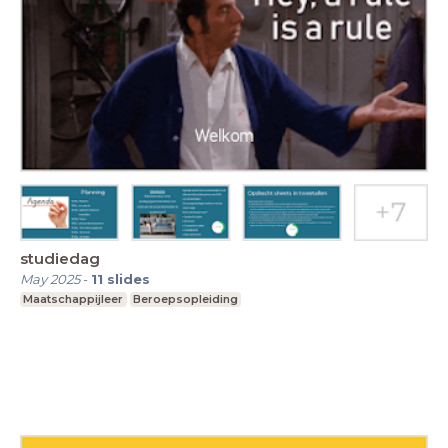
studiedag
May 2025
-
11
slides
Maatschappijleer
Beroepsopleiding