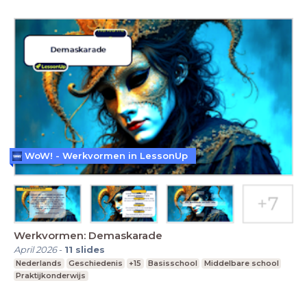
WoW! - Werkvormen in LessonUp
Werkvormen: Demaskarade
April 2026
-
11
slides
Nederlands
Geschiedenis
+15
Basisschool
Middelbare school
Praktijkonderwijs