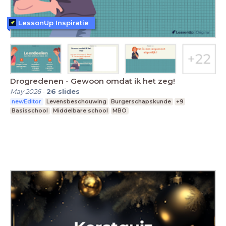
LessonUp Inspiratie
Drogredenen - Gewoon omdat ik het zeg!
May 2026
-
26
slides
newEditor
Levensbeschouwing
Burgerschapskunde
+9
Basisschool
Middelbare school
MBO