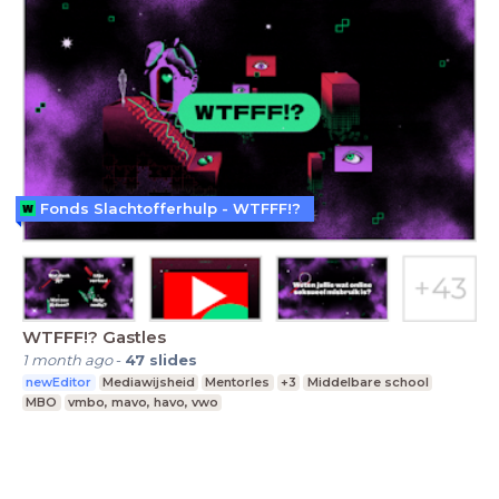
Fonds Slachtofferhulp - WTFFF!?
WTFFF!? Gastles
1 month ago
-
47
slides
newEditor
Mediawijsheid
Mentorles
+3
Middelbare school
MBO
vmbo, mavo, havo, vwo