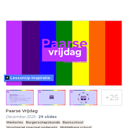
LessonUp Inspiratie
Paarse Vrijdag
December 2025
-
29
slides
Mentorles
Burgerschapskunde
Basisschool
Voortgezet speciaal onderwijs
Middelbare school