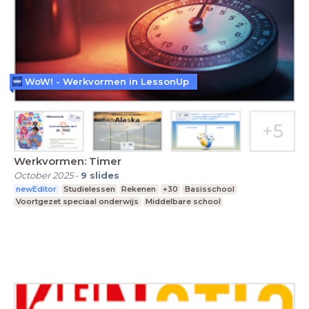
WoW! - Werkvormen in LessonUp
Werkvormen: Timer
October 2025
-
9
slides
newEditor
Studielessen
Rekenen
+30
Basisschool
Voortgezet speciaal onderwijs
Middelbare school