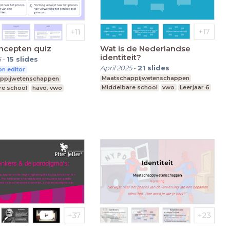
ncepten quiz
Wat is de Nederlandse
identiteit?
6
-
15
slides
April 2025
-
21
slides
n editor
Maatschappijwetenschappen
ppijwetenschappen
Middelbare school
vwo
Leerjaar 6
re school
havo, vwo
4-6