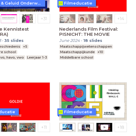
Beeld & Geluid Onderwijs
Filmeducatie
e Kennistest
Nederlands Film Festival:
RA)
PISNICHT: THE MOVIE
3
-
35
slides
June 2024
-
18
slides
eschiedenis
+5
Maatschappijwetenschappen
re school
Maatschappijkunde
+10
vo, havo, vwo
Leerjaar 1-3
Middelbare school
mavo, havo, vwo
Leerjaar 2-6
ducatie
Filmeducatie