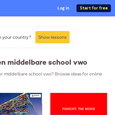
Log in
Start for free
m your country?
Show lessons
n middelbare school vwo
or middelbare school vwo? Browse ideas for online