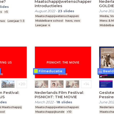
me?
Maatschappijwetenschappen
Nederla
introductieles
GOLDIE
lides
August 2022
-
23
slides
June 20
is
+5
Maatschappijwetenschappen
Media, V
Middelbare school
havo, vwo
Mens & M
 vwo
Leerjaar 1-3
Leerjaar 4
Middelba
mavo, ha
Filmeducatie
 Festival:
Nederlands Film Festival:
Geslote
 US
PISNICHT: THE MOVIE
Pessire
ides
March 2022
-
18
slides
June 202
& Maatschappij
Maatschappijwetenschappen
Nederlan
ool
Maatschappijkunde
+10
Maatscha