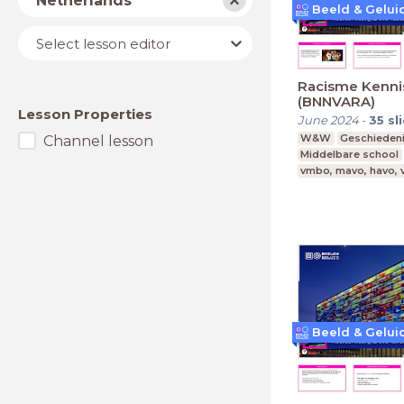
Netherlands
Lesson
Select lesson editor
editor
Racisme Kenni
(BNNVARA)
Lesson Properties
June 2024
-
35
sl
W&W
Geschieden
Channel lesson
Middelbare school
vmbo, mavo, havo,