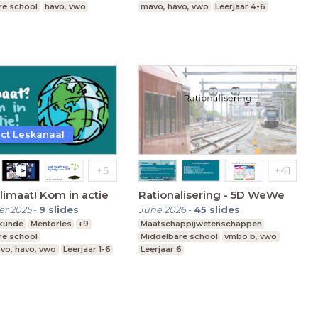
re school
havo, vwo
mavo, havo, vwo
Leerjaar 4-6
4-6
ct Leskanaal
limaat! Kom in actie
Rationalisering - 5D WeWe
r 2025
-
9
slides
June 2026
-
45
slides
skunde
Mentorles
+9
Maatschappijwetenschappen
re school
Middelbare school
vmbo b, vwo
vo, havo, vwo
Leerjaar 1-6
Leerjaar 6