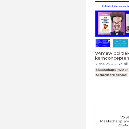
V4maw politie
kernconcepten
June 2026
-
33
sl
Maatschappijwete
Middelbare school