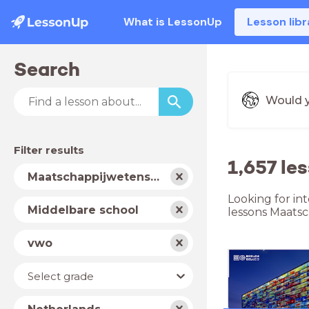
What is LessonUp
Lesson libr
Search
Would y
Filter results
1,657 l
Subject
Maatschappijwetenschappen
Looking for in
School
Middelbare school
lessons Maats
type
Level
vwo
Year
Select grade
Country