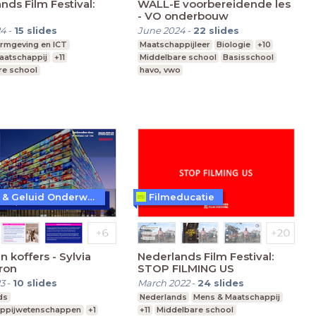
nds Film Festival:
WALL-E voorbereidende les
- VO onderbouw
24
-
15
slides
June 2024
-
22
slides
ormgeving en ICT
Maatschappijleer
Biologie
+10
aatschappij
+11
Middelbare school
Basisschool
re school
havo, vwo
vo, vwo
Leerjaar 3-6
Beeld & Geluid Onderwijs
Filmeducatie
n koffers - Sylvia
Nederlands Film Festival:
ron
STOP FILMING US
3
-
10
slides
March 2022
-
24
slides
ds
Nederlands
Mens & Maatschappij
ppijwetenschappen
+1
+11
Middelbare school