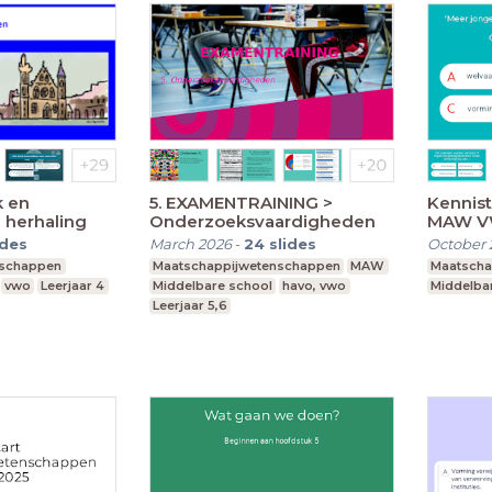
k en
5. EXAMENTRAINING >
Kennis
 herhaling
Onderzoeksvaardigheden
MAW 
ides
March 2026
-
24
slides
October 
nschappen
Maatschappijwetenschappen
MAW
Maatscha
vwo
Leerjaar 4
Middelbare school
havo, vwo
Middelba
Leerjaar 5,6