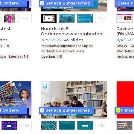
Beeld & Geluid Onderwijs
Seneca Burgerschap
stest
Hoofdstuk 5 -
Racism
Onderzoeksvaardigheden |
(BNNVA
HAVO
ides
June 2026
-
45
slides
April 202
is
+5
Maatschappijwetenschappen
W&W
G
Middelbare school
vwo
Middelba
 vwo
Leerjaar 1-3
Leerjaar 4,5
vmbo, ma
Beeld & Geluid Onderwijs
Seneca Burgerschap
Filme