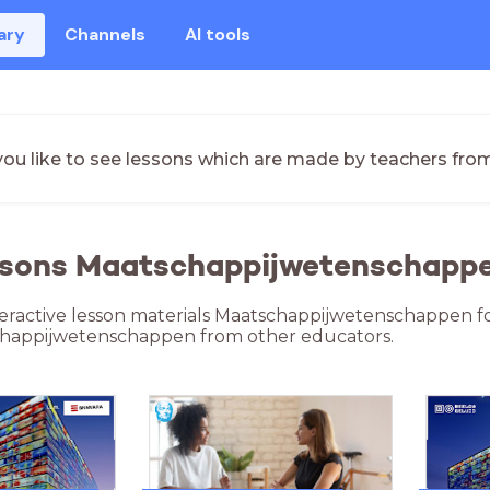
ary
Channels
AI tools
ou like to see lessons which are made by teachers fro
essons Maatschappijwetenschappe
teractive lesson materials Maatschappijwetenschappen f
chappijwetenschappen from other educators.