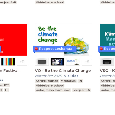
eerjaar 4-6
Middelbare school
Middelba
mavo, havo, vwo
Leerjaar 2-6
Leerjaar 
Respect Leskanaal
Respe
 Festival:
VO - Be the Climate Change
VSO - K
November 2025
-
9
slides
Decembe
es
Aardrijkskunde
Mentorles
+9
Aardrijk
en ICT
Middelbare school
Middelba
ij
+11
vmbo, mavo, havo, vwo
Leerjaar 1-6
vmbo, ma
eerjaar 3-6