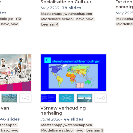
n
Socialisatie en Cultuur
De den
paradi
May 2026
-
38
slides
ides
May 202
Maatschappijwetenschappen
Biologie
+10
Maatscha
Middelbare school
havo, vwo
havo, vwo
Middelba
Leerjaar 4
t van
V5maw verhouding
herhaling
46
slides
June 2026
-
44
slides
nschappen
Maatschappijwetenschappen
havo, vwo
Middelbare school
vwo
Leerjaar 5