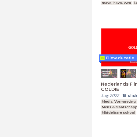
mavo, havo, vwo
L
Filmeducatie
Nederlands Film
GOLDIE
July 2022
-
15
slid
Media, Vormgeving 
Mens & Maatschapp
Middelbare school
mavo, havo, vwo
L