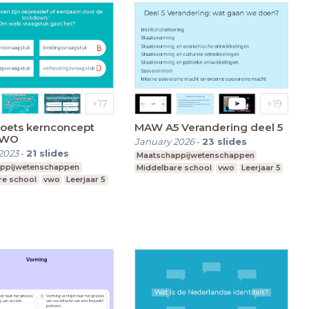
toets kernconcept
MAW A5 Verandering deel 5
VWO
January 2026
-
23
slides
2023
-
21
slides
Maatschappijwetenschappen
ppijwetenschappen
Middelbare school
vwo
Leerjaar 5
re school
vwo
Leerjaar 5