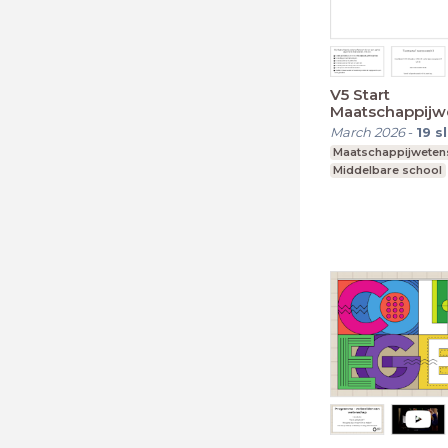
V5 Start
Maatschappij
2024-2025
March 2026
-
19
s
Maatschappijwete
Middelbare school