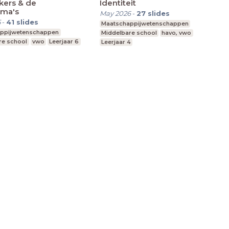
kers & de
Identiteit
gma's
May 2026
-
27
slides
5
-
41
slides
Maatschappijwetenschappen
ppijwetenschappen
Middelbare school
havo, vwo
re school
vwo
Leerjaar 6
Leerjaar 4