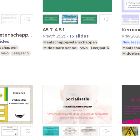
A5 7-4 5.1
Kernco
wetenschappen
March 2026
-
13
slides
May 202
lides
Maatschappijwetenschappen
New lesso
nschappen
Middelbare school
vwo
Leerjaar 6
Maatscha
vwo
Leerjaar 5
Middelba
Leerjaar 