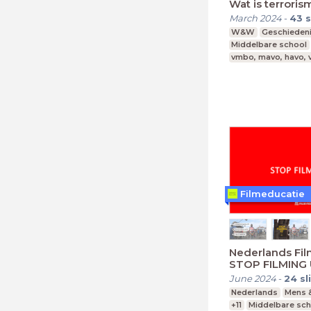
Wat is terroris
March 2024
-
43
s
W&W
Geschieden
Middelbare school
vmbo, mavo, havo,
Filmeducatie
Nederlands Film
STOP FILMING
June 2024
-
24
sl
Nederlands
Mens 
+11
Middelbare sch