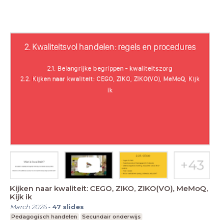
Kijken naar kwaliteit: CEGO, ZIKO, ZIKO(VO), MeMoQ,
Kijk ik
March 2026
-
47
slides
Pedagogisch handelen
Secundair onderwijs