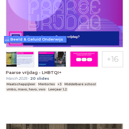
Beeld & Geluid Onderwijs
Paarse vrijdag - LHBTQI+
March 2025
-
20
slides
Maatschappijleer
Mentorles
+3
Middelbare school
vmbo, mavo, havo, vwo
Leerjaar 1,2