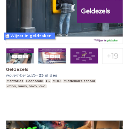
Wijzer in geldzaken
Geldezels
November 2025
-
23
slides
Mentorles
Economie
+6
MBO
Middelbare school
vmbo, mavo, havo, vwo