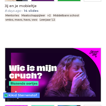
Jij en je mobieltje
8 days ago
-
14
slides
Mentorles
Maatschappijleer
+2
Middelbare school
vmbo, mavo, havo, vwo
Leerjaar 1,2
Kikid Sterrenstof