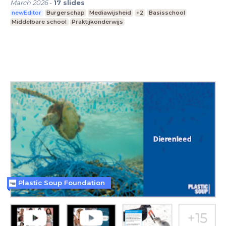
March 2026
-
17
slides
newEditor
Burgerschap
Mediawijsheid
+2
Basisschool
Middelbare school
Praktijkonderwijs
Plastic Soup Foundation