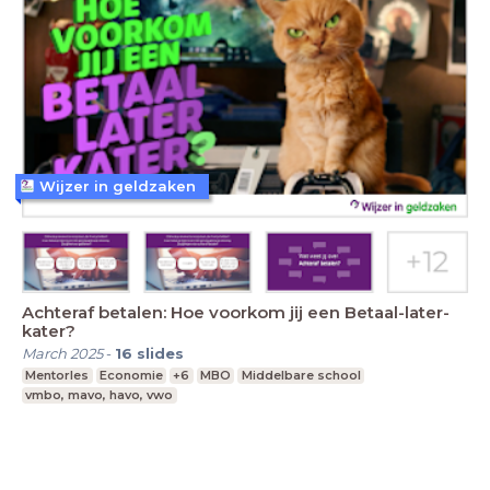
Wijzer in geldzaken
Achteraf betalen: Hoe voorkom jij een Betaal-later-
kater?
March 2025
-
16
slides
Mentorles
Economie
+6
MBO
Middelbare school
vmbo, mavo, havo, vwo