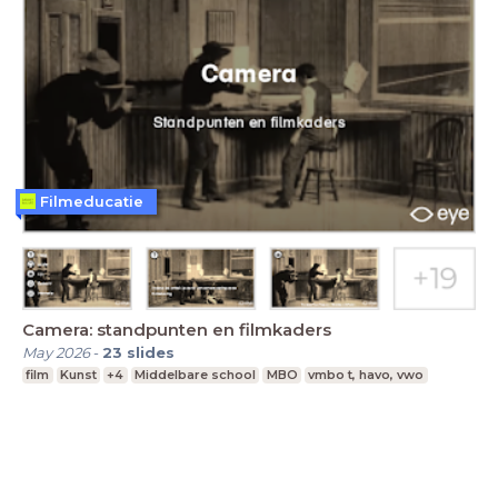
Filmeducatie
Camera: standpunten en filmkaders
May 2026
-
23
slides
film
Kunst
+4
Middelbare school
MBO
vmbo t, havo, vwo