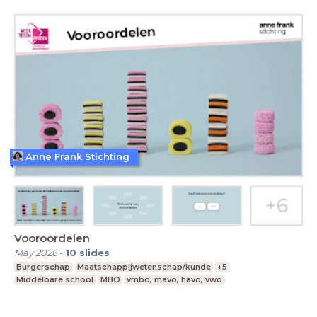
Anne Frank Stichting
Vooroordelen
May 2026
-
10
slides
Burgerschap
Maatschappijwetenschap/kunde
+5
Middelbare school
MBO
vmbo, mavo, havo, vwo