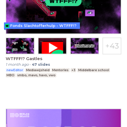
Fonds Slachtofferhulp - WTFFF!?
WTFFF!? Gastles
1 month ago
-
47
slides
newEditor
Mediawijsheid
Mentorles
+3
Middelbare school
MBO
vmbo, mavo, havo, vwo