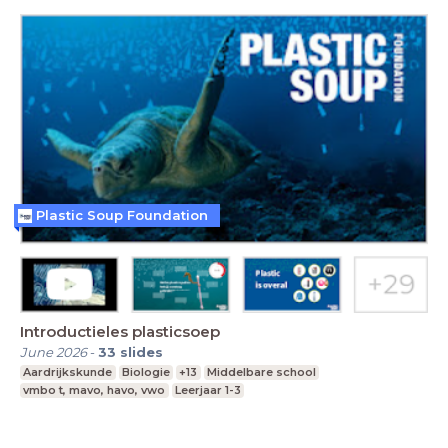
Plastic Soup Foundation
Introductieles plasticsoep
June 2026
-
33
slides
Aardrijkskunde
Biologie
+13
Middelbare school
vmbo t, mavo, havo, vwo
Leerjaar 1-3