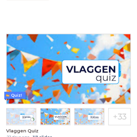
Quiz!
Vlaggen Quiz
22 days ago
-
37
slides