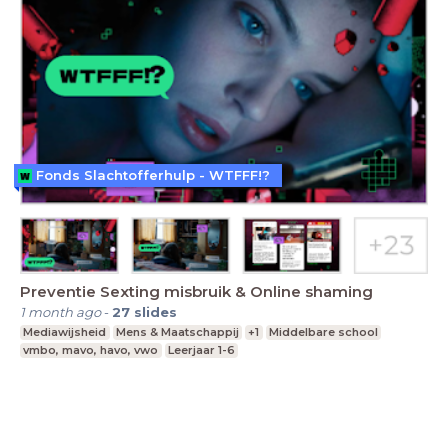
Fonds Slachtofferhulp - WTFFF!?
Preventie Sexting misbruik & Online shaming
1 month ago
-
27
slides
Mediawijsheid
Mens & Maatschappij
+1
Middelbare school
vmbo, mavo, havo, vwo
Leerjaar 1-6