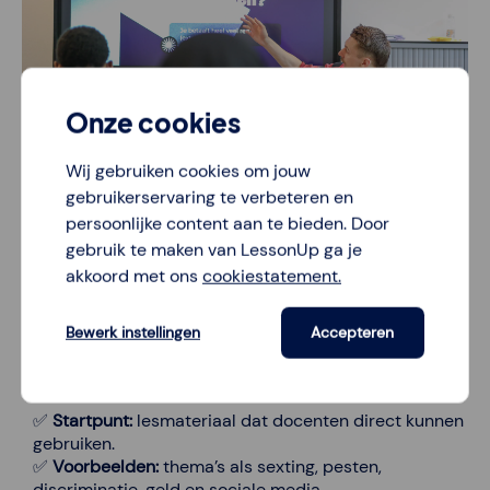
Onze cookies
Wij gebruiken cookies om jouw
gebruikerservaring te verbeteren en
persoonlijke content aan te bieden. Door
In de klas: Gesprek als kracht
gebruik te maken van LessonUp ga je
akkoord met ons
cookiestatement.
De kern van Kikid is de dialoog. In de klas komen
leerlingen in gesprek over situaties die ze zelf
Bewerk instellingen
Accepteren
herkennen. Theaterlessen en gastlessen bieden een
krachtige start, en middels LessonUp worden de
thema’s vertaald naar interactieve lessen:
✅
Startpunt:
lesmateriaal dat docenten direct kunnen
gebruiken.
✅
Voorbeelden:
thema’s als sexting, pesten,
discriminatie, geld en sociale media.