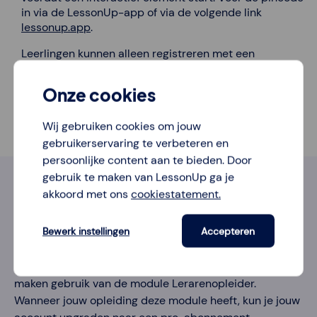
in via de LessonUp-app of via de volgende link
lessonup.app
.
Leerlingen kunnen alleen registreren met een
uitnodiging van de docent. Vraag je docent om een
klascode of uitnodigingslink om je account aan te
Onze cookies
maken.
Wij gebruiken cookies om jouw
gebruikerservaring te verbeteren en
persoonlijke content aan te bieden. Door
gebruik te maken van LessonUp ga je
akkoord met ons
cookiestatement.
Ben je leraar in opleiding?
Bewerk instellingen
Accepteren
Wanneer je LessonUp wilt inzetten tijdens jouw stage of
voor opdrachten op school, dan kun je gebruik maken
van een
gratis docentenaccount
. Veel hogescholen
maken gebruik van de module Lerarenopleider.
Wanneer jouw opleiding deze module heeft, kun je jouw