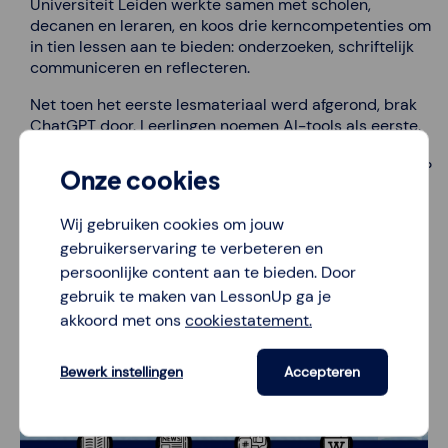
Universiteit Leiden werkte samen met scholen,
decanen en leraren, en koos drie kerncompetenties om
in tien lessen aan te bieden: onderzoeken, schriftelijk
communiceren en reflecteren.
Net toen het eerste lesmateriaal werd afgerond, brak
ChatGPT door. Leerlingen noemen AI-tools als eerste.
Daardoor kun je direct de brug maken naar: Wat is een
bron? Een zoekmachine? Wat maakt iets betrouwbaar?
Onze cookies
Wij gebruiken cookies om jouw
gebruikerservaring te verbeteren en
persoonlijke content aan te bieden. Door
gebruik te maken van LessonUp ga je
akkoord met ons
cookiestatement.
Bewerk instellingen
Accepteren