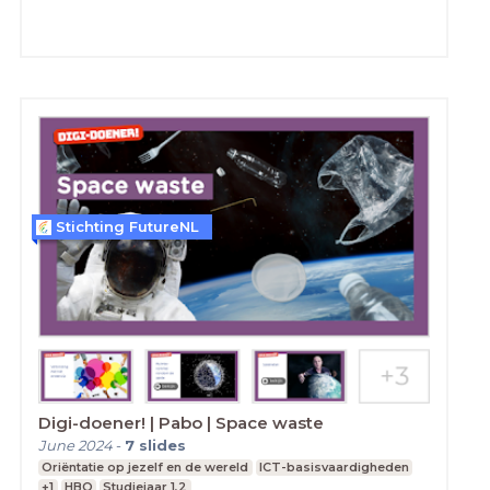
Stichting FutureNL
Digi-doener! | Pabo | Space waste
June 2024
-
7
slides
Oriëntatie op jezelf en de wereld
ICT-basisvaardigheden
+1
HBO
Studiejaar 1,2