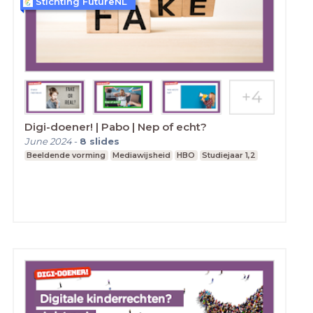
Stichting FutureNL
Digi-doener! | Pabo | Nep of echt?
June 2024
-
8
slides
Beeldende vorming
Mediawijsheid
HBO
Studiejaar 1,2