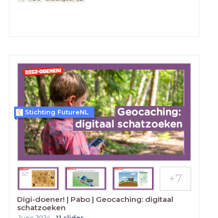
Stichting FutureNL
Digi-doener! | Pabo | Geocaching: digitaal
schatzoeken
June 2024
-
11
slides