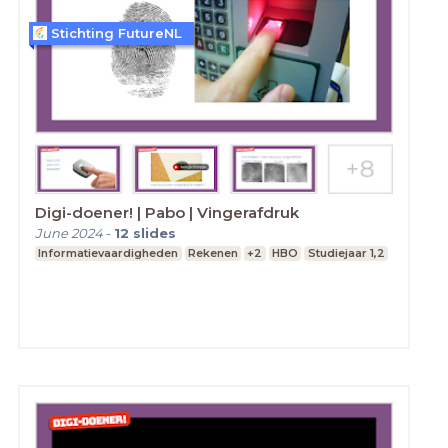
Stichting FutureNL
Digi-doener! | Pabo | Vingerafdruk
June 2024
-
12
slides
Informatievaardigheden
Rekenen
+2
HBO
Studiejaar 1,2