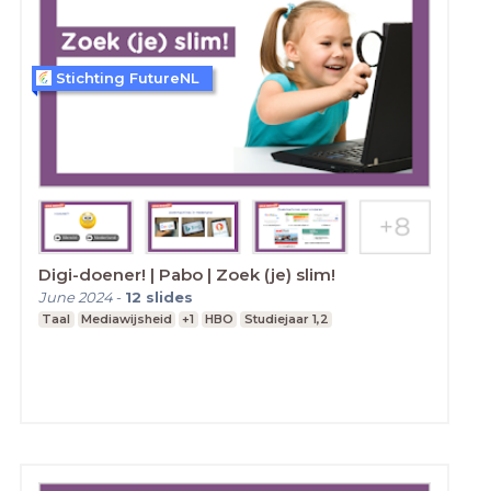
Stichting FutureNL
Digi-doener! | Pabo | Zoek (je) slim!
June 2024
-
12
slides
Taal
Mediawijsheid
+1
HBO
Studiejaar 1,2