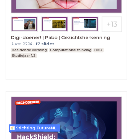
Digi-doener! | Pabo | Gezichtsherkenning
June 2024
-
17
slides
Beeldende vorming
Computational thinking
HBO
Studiejaar 1,2
Stichting FutureNL