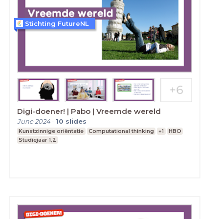
Stichting FutureNL
Digi-doener! | Pabo | Vreemde wereld
June 2024
-
10
slides
Kunstzinnige oriëntatie
Computational thinking
+1
HBO
Studiejaar 1,2