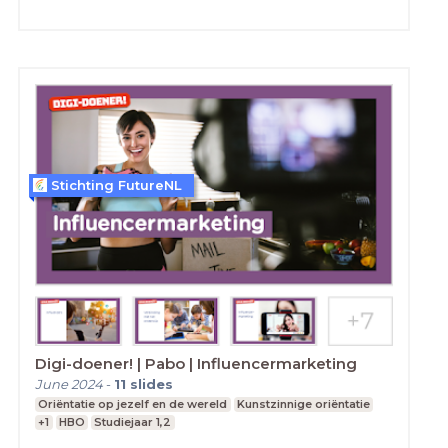
Stichting FutureNL
Digi-doener! | Pabo | Influencermarketing
June 2024
-
11
slides
Oriëntatie op jezelf en de wereld
Kunstzinnige oriëntatie
+1
HBO
Studiejaar 1,2