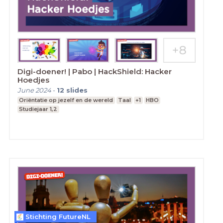
Digi-doener! | Pabo | HackShield: Hacker
Hoedjes
June 2024
-
12
slides
Oriëntatie op jezelf en de wereld
Taal
+1
HBO
Studiejaar 1,2
Stichting FutureNL