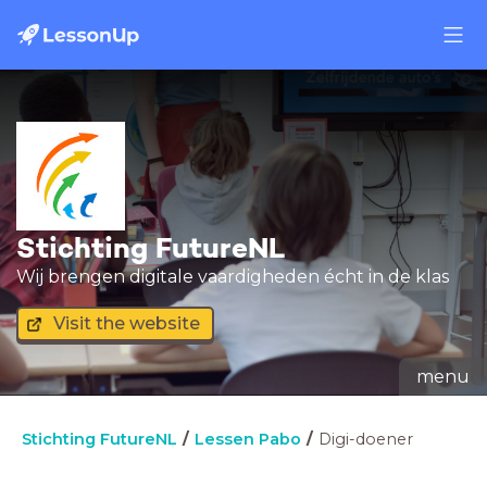
Stichting FutureNL
Wij brengen digitale vaardigheden écht in de klas
Visit the website
menu
Stichting FutureNL
Lessen Pabo
Digi-doener