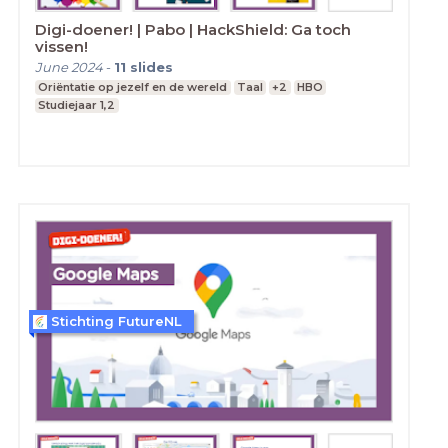
Digi-doener! | Pabo | HackShield: Ga toch
vissen!
June 2024
-
11
slides
Oriëntatie op jezelf en de wereld
Taal
+2
HBO
Studiejaar 1,2
Stichting FutureNL