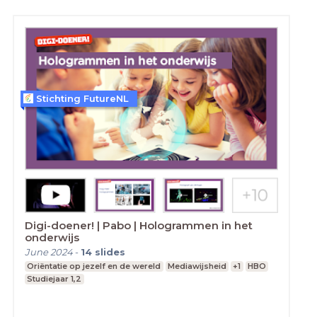
Stichting FutureNL
Digi-doener! | Pabo | Hologrammen in het
onderwijs
June 2024
-
14
slides
Oriëntatie op jezelf en de wereld
Mediawijsheid
+1
HBO
Studiejaar 1,2