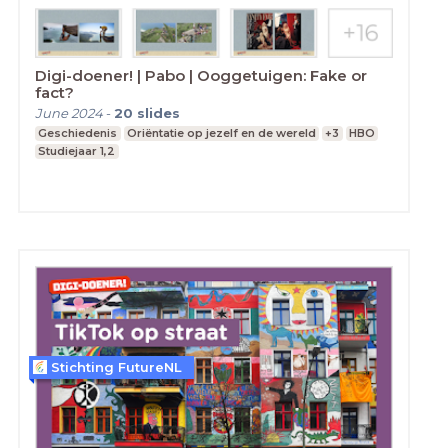
Digi-doener! | Pabo | Ooggetuigen: Fake or
fact?
June 2024
-
20
slides
Geschiedenis
Oriëntatie op jezelf en de wereld
+3
HBO
Studiejaar 1,2
Stichting FutureNL