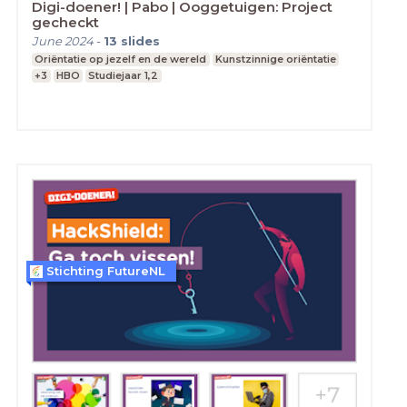
Digi-doener! | Pabo | Ooggetuigen: Project
gecheckt
June 2024
-
13
slides
Oriëntatie op jezelf en de wereld
Kunstzinnige oriëntatie
+3
HBO
Studiejaar 1,2
Stichting FutureNL