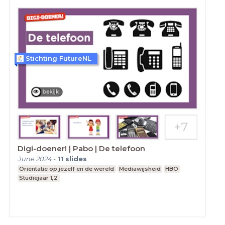
Stichting FutureNL
Digi-doener! | Pabo | De telefoon
June 2024
-
11
slides
Oriëntatie op jezelf en de wereld
Mediawijsheid
HBO
Studiejaar 1,2