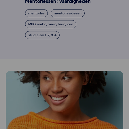
Mentorlessen: Vaardigheden
mentorles
mentorlesideeën
MBO, vmbo, mavo, havo, vwo
studiejaar 1, 2, 3, 4