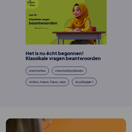
Het is nu écht begonnen!
Klassikale vragen beantwoorden
mentorles
mentorlesideeën
vmbo, mavo, havo, vwo
studiejaar 1