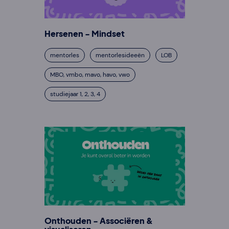
Hersenen - Mindset
mentorles
mentorlesideeën
LOB
MBO, vmbo, mavo, havo, vwo
studiejaar 1, 2, 3, 4
Onthouden - Associëren &