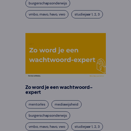
burgerschapsonderwijs
vmbo, mavo, havo, vwo
studiejaar 1, 2, 3
Zo word je een wachtwoord-
expert
mentorles
mediawijsheid
burgerschapsonderwijs
vmbo, mavo, havo, vwo
studiejaar 1, 2, 3