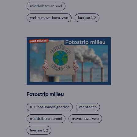
middelbare school
vmbo, mavo, havo, vwo
leerjaar 1, 2
Fotostrip milieu
ICT-basisvaardigheden
mentorles
middelbare school
mavo, havo, vwo
leerjaar 1, 2