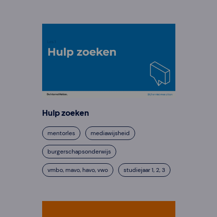
Hulp zoeken
mentorles
mediawijsheid
burgerschapsonderwijs
vmbo, mavo, havo, vwo
studiejaar 1, 2, 3