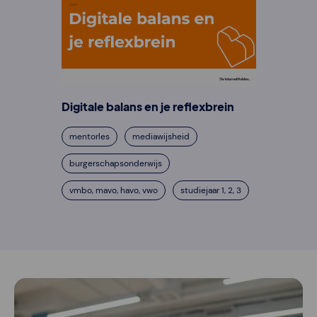
Digitale balans en je reflexbrein
mentorles
mediawijsheid
burgerschapsonderwijs
vmbo, mavo, havo, vwo
studiejaar 1, 2, 3