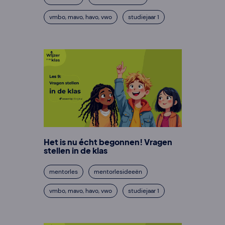
vmbo, mavo, havo, vwo
studiejaar 1
Het is nu écht begonnen! Vragen
stellen in de klas
mentorles
mentorlesideeën
vmbo, mavo, havo, vwo
studiejaar 1