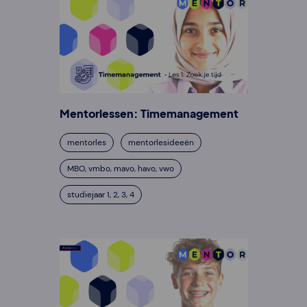
Mentorlessen: Timemanagement
mentorles
mentorlesideeën
MBO, vmbo, mavo, havo, vwo
studiejaar 1, 2, 3, 4