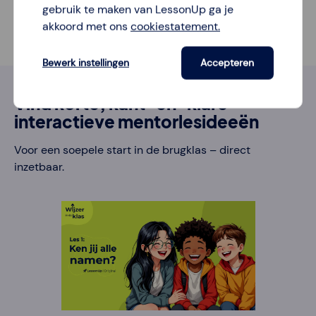
gebruik te maken van LessonUp ga je
akkoord met ons
cookiestatement.
Bewerk instellingen
Accepteren
Vind korte, kant-en-klare
interactieve mentorlesideeën
Voor een soepele start in de brugklas – direct
inzetbaar.