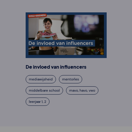
De invloed van influencers
mediawijsheid
mentorles
middelbare school
mavo, havo, vwo
leerjaar 1, 2