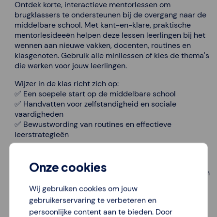
Ontdek korte, interactieve mentorlessen om
brugklassers te ondersteunen bij de overgang naar de
middelbare school. Met kant-en-klare, praktische
mentorlesideeën helpen deze lessen leerlingen bij het
wennen aan nieuwe vakken, docenten, routines en
klasgenoten. Gebruik alle minilessen of kies de thema's
die werken voor jouw leerlingen.
Wijzer in de klas richt zich op:
✅ Een soepele start op de middelbare school
✅ Handvatten voor zelfstandigheid en sociale
vaardigheden
✅ Bewustwording van routines en effectieve
leerstrategieën
De lessen bieden flexibiliteit en ondersteuning bij het
begeleiden van leerlingen. Zo help je als mentor
Onze cookies
brugklassers bij een soepele overgang en creëer je een
veilige leeromgeving.
Wij gebruiken cookies om jouw
gebruikerservaring te verbeteren en
persoonlijke content aan te bieden. Door
Ga naar de volledige lesseries