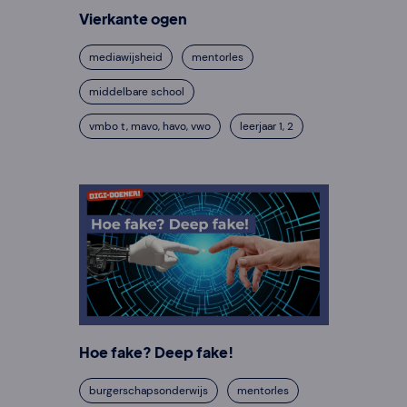
Vierkante ogen
mediawijsheid
mentorles
middelbare school
vmbo t, mavo, havo, vwo
leerjaar 1, 2
Hoe fake? Deep fake!
burgerschapsonderwijs
mentorles