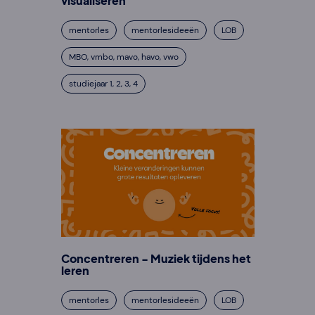
visualiseren
mentorles
mentorlesideeën
LOB
MBO, vmbo, mavo, havo, vwo
studiejaar 1, 2, 3, 4
Concentreren - Muziek tijdens het
leren
mentorles
mentorlesideeën
LOB