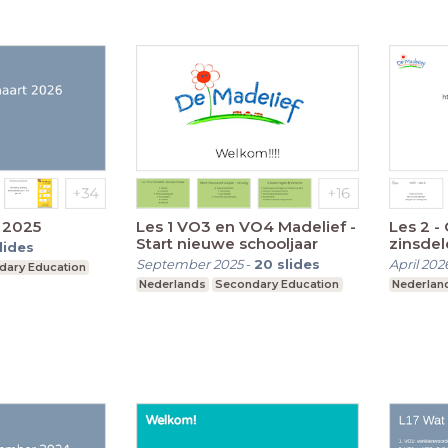
art 2025
Les 1 VO3 en VO4 Madelief -
Les 2 -
Start nieuwe schooljaar
zinsdel
lides
September 2025
-
20
slides
April 202
dary Education
Nederlands
Secondary Education
Nederlan