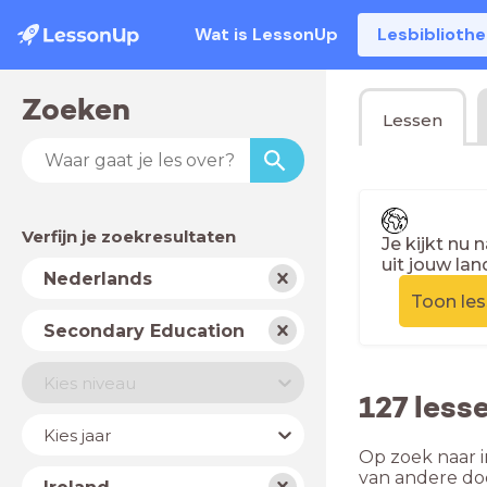
Wat is LessonUp
Lesbiblioth
Zoeken
Lessen
Verfijn je zoekresultaten
Je kijkt nu 
uit jouw lan
Vak
Nederlands
Toon le
Schooltype
Secondary Education
Niveau
Kies niveau
127 less
Jaar
Kies jaar
Op zoek naar i
Land
van andere do