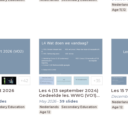
Nederlan
Age 11,12
t 2026
Les 4 (13 september 2024)
Les 15
Gedeelde les. WWG (VO1)
Decembe
bijv bep (VO2) Dictee
ides
May 2026
-
39
slides
Nederlan
Debatteren DIAtoets
dary Education
Nederlands
Secondary Education
Age 12
Age 12