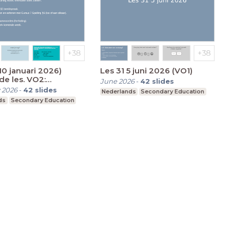
 2026)
Les 31 5 juni 2026 (VO1)
e les. VO2:
June 2026
-
42
slides
praak, oefenen met
 2026
-
42
slides
Nederlands
Secondary Education
g
ds
Secondary Education