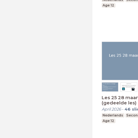
Age 12
Les 25 28 maar
(gedeelde les)
April 2026
-
46
sl
Nederlands
Secon
Age 12