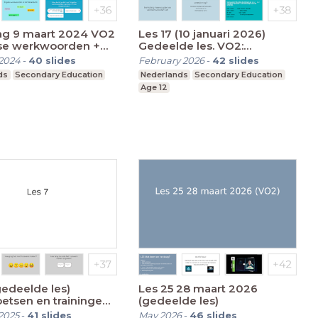
ag 9 maart 2024 VO2
Les 17 (10 januari 2026)
lse werkwoorden +
Gedeelde les. VO2:
woorden/uitdrukkingen/gezegden
beeldspraak, oefenen met
2024
-
40
slides
February 2026
-
42
slides
spelling
ds
Secondary Education
Nederlands
Secondary Education
Age 12
gedeelde les)
Les 25 28 maart 2026
etsen en trainingen
(gedeelde les)
samengestelde
2025
-
41
slides
May 2026
-
46
slides