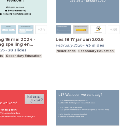
g 18 mei 2024 -
Les 18 17 januari 2026
ng spelling en
February 2026
-
43
slides
ordspelling
026
-
38
slides
Nederlands
Secondary Education
ds
Secondary Education