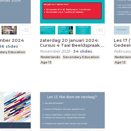
ember 2024
zaterdag 20 januari 2024:
Les 17 (10 januari
Cursus 4 Taal Beeldspraak +
Gedeeld
36
slides
Spelling leestekens
beelds
November 2025
-
34
slides
February
dary Education
spellin
Nederlands
Secondary Education
Nederlan
Age 13
Age 12