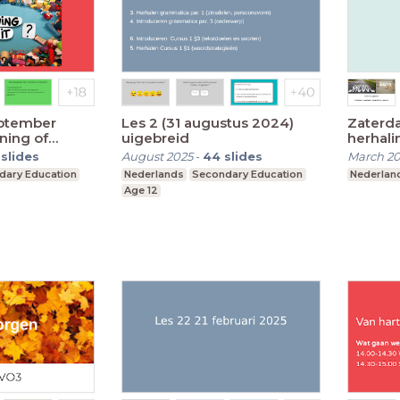
eptember
Les 2 (31 augustus 2024)
Zaterda
ning of
uigebreid
herhali
werkwo
slides
August 2025
-
44
slides
March 2
dary Education
Nederlands
Secondary Education
Nederlan
Age 12