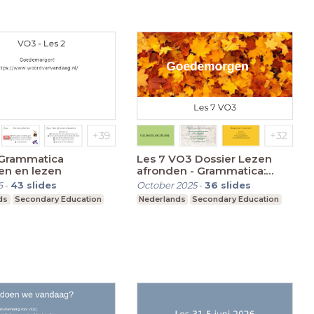
 Grammatica
Les 7 VO3 Dossier Lezen
en en lezen
afronden - Grammatica:
Beknopte bijzin
6
-
43
slides
October 2025
-
36
slides
ds
Secondary Education
Nederlands
Secondary Education