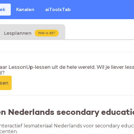
eek
Kanalen
aiToolsTab
Lesplannen
Wat is dit?
naar LessonUp-lessen uit de hele wereld. Wil je liever l
d?
ssen
en Nederlands secondary educati
nteractief lesmateriaal Nederlands voor secondary educa
centen.