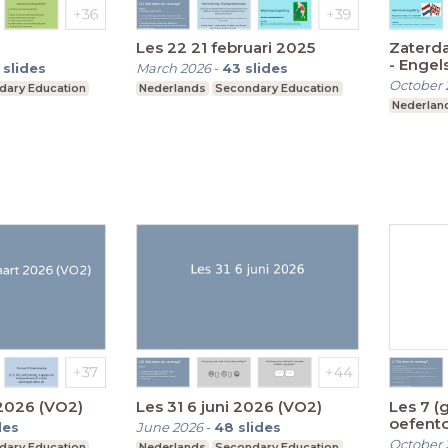
Les 22 21 februari 2025
Zaterd
- Enge
slides
March 2026
-
43
slides
spreek
October 
dary Education
Nederlands
Secondary Education
Nederlan
 2026 (VO2)
Les 31 6 juni 2026 (VO2)
Les 7 (
oefento
des
June 2026
-
48
slides
(VO1) 
October 
dary Education
Nederlands
Secondary Education