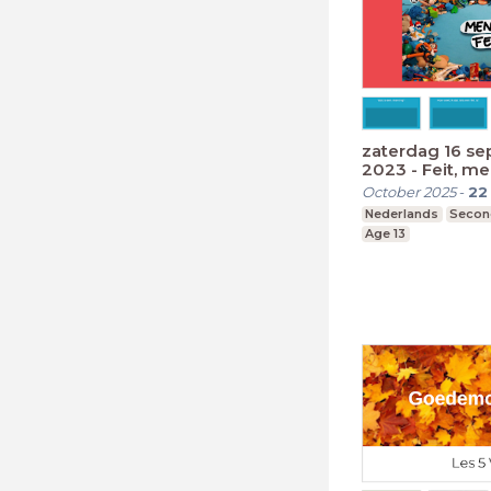
zaterdag 16 s
2023 - Feit, me
argument
October 2025
-
22
Nederlands
Secon
Age 13